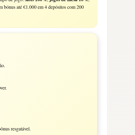
um bónus até €1.000 em 4 depósitos com 200
ão.
ver.
ônus resgatável.