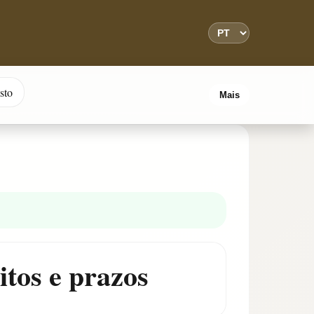
sto
Mais
itos e prazos