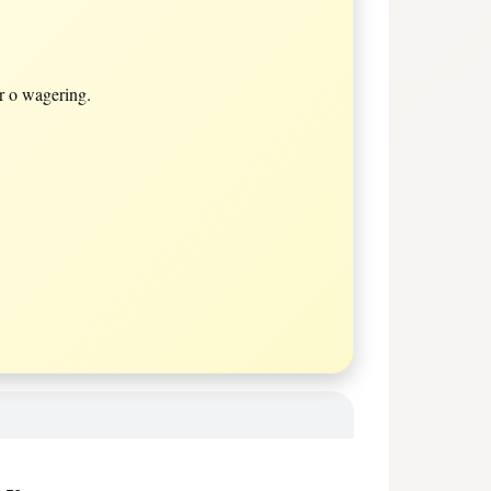
ir o wagering.