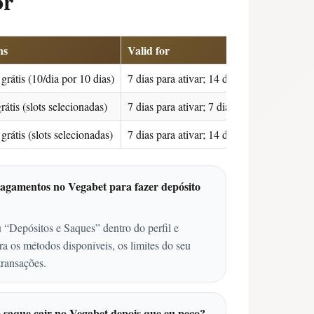
or
ns
Valid for
grátis (10/dia por 10 dias)
7 dias para ativar; 14 dias para cumprir
rátis (slots selecionadas)
7 dias para ativar; 7 dias para cumprir
grátis (slots selecionadas)
7 dias para ativar; 14 dias para cumprir
pagamentos no Vegabet para fazer depósito
“Depósitos e Saques” dentro do perfil e
ra os métodos disponíveis, os limites do seu
transações.
saque cair no Vegabet depois que eu peço?