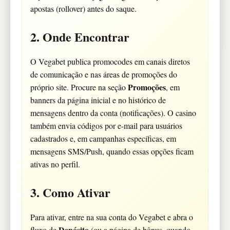
apostas (rollover) antes do saque.
2. Onde Encontrar
O Vegabet publica promocodes em canais diretos
de comunicação e nas áreas de promoções do
Promoções
próprio site. Procure na seção
, em
banners da página inicial e no histórico de
mensagens dentro da conta (notificações). O casino
também envia códigos por e-mail para usuários
cadastrados e, em campanhas específicas, em
mensagens SMS/Push, quando essas opções ficam
ativas no perfil.
3. Como Ativar
Para ativar, entre na sua conta do Vegabet e abra o
Depósito
fluxo de
(ou a página de bônus, quando