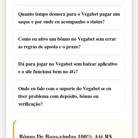
Quanto tempo demora para o Vegabet pagar um
saque e por onde eu acompanho o status?
Como eu ativo um bônus no Vegabet sem errar
as regras de aposta e o prazo?
Dá para jogar no Vegabet sem baixar aplicativo
e o site funciona bem no 4G?
Onde eu falo com o suporte do Vegabet se eu
tiver problema com depósito, bônus ou
verificação?
Bônus De Boas-vindas 100% Até R$