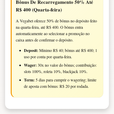
Bônus De Recarregamento 50% Até
R$ 400 (Quarta-feira)
A Vegabet oferece 50% de bônus no depósito feito
na quarta-feira, até R$ 400. O bônus entra
automaticamente ao selecionar a promoção no
caixa antes de confirmar o depósito.
Deposit:
Mínimo R$ 40; bônus até R$ 400; 1
uso por conta por quarta-feira.
Wager:
30x no valor do bônus; contribuição:
slots 100%, roleta 10%, blackjack 10%.
Term:
5 dias para cumprir o wagering; limite
de aposta com bônus: R$ 20 por rodada.