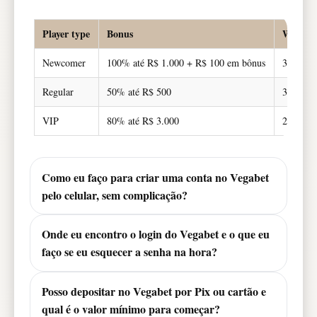
Player type
Bonus
Wageri
Newcomer
100% até R$ 1.000 + R$ 100 em bônus
35x (dep
Regular
50% até R$ 500
30x (so
VIP
80% até R$ 3.000
25x (so
Como eu faço para criar uma conta no Vegabet
pelo celular, sem complicação?
Onde eu encontro o login do Vegabet e o que eu
faço se eu esquecer a senha na hora?
Posso depositar no Vegabet por Pix ou cartão e
qual é o valor mínimo para começar?