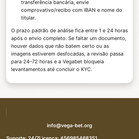
transferência bancária, envie
comprovativo/recibo com IBAN e nome do
titular.
O prazo padrão de análise fica entre 1 e 24 horas
após o envio completo. Se faltar um documento,
houver dados que não batem certo ou as
imagens estiverem desfocadas, a revisão passa
para 24–72 horas e a Vegabet bloqueia
levantamentos até concluir o KYC.
info@vega-bet.org
Suporte: 24/7
Licença: 456985468351