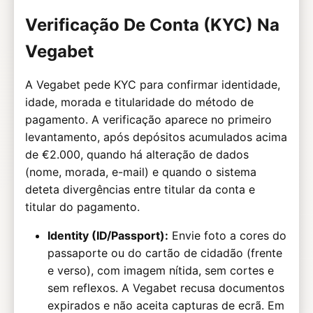
Verificação De Conta (KYC) Na
Vegabet
A Vegabet pede KYC para confirmar identidade,
idade, morada e titularidade do método de
pagamento. A verificação aparece no primeiro
levantamento, após depósitos acumulados acima
de €2.000, quando há alteração de dados
(nome, morada, e-mail) e quando o sistema
deteta divergências entre titular da conta e
titular do pagamento.
Identity (ID/Passport):
Envie foto a cores do
passaporte ou do cartão de cidadão (frente
e verso), com imagem nítida, sem cortes e
sem reflexos. A Vegabet recusa documentos
expirados e não aceita capturas de ecrã. Em