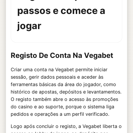
passos e comece a
jogar
Registo De Conta Na Vegabet
Criar uma conta na Vegabet permite iniciar
sessão, gerir dados pessoais e aceder às
ferramentas básicas da área do jogador, como
histórico de apostas, depósitos e levantamentos.
O registo também abre o acesso às promoções
do casino e ao suporte, porque o sistema liga
pedidos e operações a um perfil verificado.
Logo após concluir o registo, a Vegabet liberta o