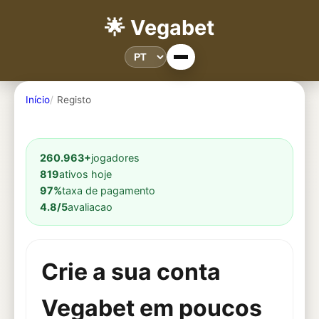
🌟 Vegabet
Início
Registo
260.963+
jogadores
819
ativos hoje
97%
taxa de pagamento
4.8/5
avaliacao
Crie a sua conta
Vegabet em poucos