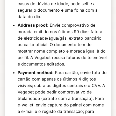
casos de dúvida de idade, pede selfie a
segurar o documento e uma folha com a
data do dia.
Address proof:
Envie comprovativo de
morada emitido nos últimos 90 dias: fatura
de eletricidade/água/gás, extrato bancário
ou carta oficial. O documento tem de
mostrar nome completo e morada igual à do
perfil. A Vegabet recusa faturas de telemóvel
e documentos editados.
Payment method:
Para cartão, envie foto do
cartão com apenas os últimos 4 dígitos
visíveis; cubra os dígitos centrais e o CVV. A
Vegabet pode pedir comprovativo de
titularidade (extrato com a transação). Para
e-wallet, envie captura do painel com nome
e e-mail e o registo da transação; para