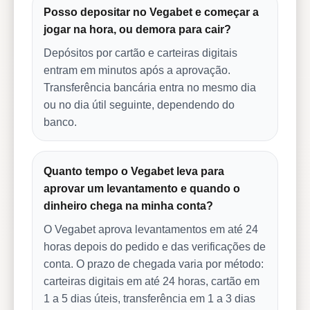
Posso depositar no Vegabet e começar a
jogar na hora, ou demora para cair?
Depósitos por cartão e carteiras digitais
entram em minutos após a aprovação.
Transferência bancária entra no mesmo dia
ou no dia útil seguinte, dependendo do
banco.
Quanto tempo o Vegabet leva para
aprovar um levantamento e quando o
dinheiro chega na minha conta?
O Vegabet aprova levantamentos em até 24
horas depois do pedido e das verificações de
conta. O prazo de chegada varia por método:
carteiras digitais em até 24 horas, cartão em
1 a 5 dias úteis, transferência em 1 a 3 dias