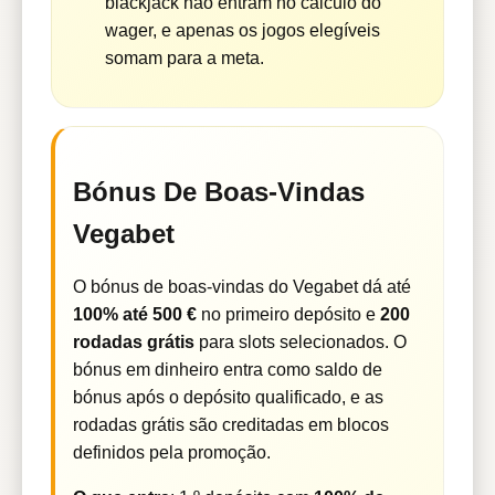
blackjack não entram no cálculo do
wager, e apenas os jogos elegíveis
somam para a meta.
Bónus De Boas-Vindas
Vegabet
O bónus de boas-vindas do Vegabet dá até
100% até 500 €
no primeiro depósito e
200
rodadas grátis
para slots selecionados. O
bónus em dinheiro entra como saldo de
bónus após o depósito qualificado, e as
rodadas grátis são creditadas em blocos
definidos pela promoção.