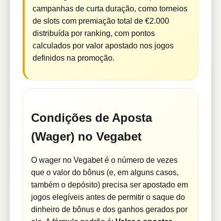
campanhas de curta duração, como torneios
de slots com premiação total de €2.000
distribuída por ranking, com pontos
calculados por valor apostado nos jogos
definidos na promoção.
Condições de Aposta
(Wager) no Vegabet
O wager no Vegabet é o número de vezes
que o valor do bônus (e, em alguns casos,
também o depósito) precisa ser apostado em
jogos elegíveis antes de permitir o saque do
dinheiro de bônus e dos ganhos gerados por