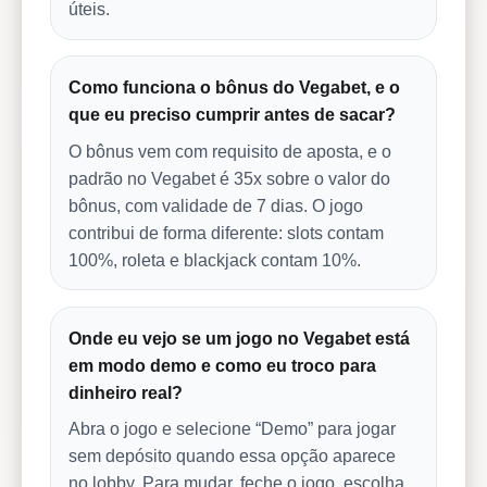
úteis.
Como funciona o bônus do Vegabet, e o
que eu preciso cumprir antes de sacar?
O bônus vem com requisito de aposta, e o
padrão no Vegabet é 35x sobre o valor do
bônus, com validade de 7 dias. O jogo
contribui de forma diferente: slots contam
100%, roleta e blackjack contam 10%.
Onde eu vejo se um jogo no Vegabet está
em modo demo e como eu troco para
dinheiro real?
Abra o jogo e selecione “Demo” para jogar
sem depósito quando essa opção aparece
no lobby. Para mudar, feche o jogo, escolha