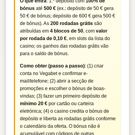
O que entra
: 1.º depósito com
100% de
bónus
até
500 €
(ex.: depósito de 50 € gera
50 € de bónus; depósito de 600 € gera 500 €
de bónus). As
200 rodadas grátis
são
atribuídas em
4 blocos de 50
, com
valor
por rodada de 0,10 €
, em slots da lista do
casino; os ganhos das rodadas grátis vão
para o saldo de bónus.
Como obter (passo a passo)
: (1) criar
conta no Vegabet e confirmar e-
mail/telefone; (2) abrir a secção de
promoções e escolher o bónus de boas-
vindas; (3) fazer um primeiro depósito de
mínimo 20 €
por cartão ou carteira
eletrónica; (4) o casino credita o bónus de
depósito e liberta as rodadas grátis conforme
o calendário da oferta. O bónus não é
acumulável com códigos de outras