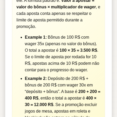
ele. A fórmula padrão é:
Valor a apostar =
valor do bônus × multiplicador de wager
, e
cada aposta conta apenas se respeitar o
limite de aposta permitido durante a
promoção.
Example 1:
Bônus de 100 R$ com
wager 35x (apenas no valor do bônus).
O total a apostar é
100 × 35 = 3.500 R$
.
Se o limite de aposta por rodada for 10
R$, apostas acima de 10 R$ podem não
contar para o progresso do wager.
Example 2:
Depósito de 200 R$ +
bônus de 200 R$ com wager 30x em
“depósito + bônus”. A base é
200 + 200 =
400 R$
, então o total a apostar é
400 ×
30 = 12.000 R$
. Se a promoção excluir
jogos de mesa, apostas em roleta e