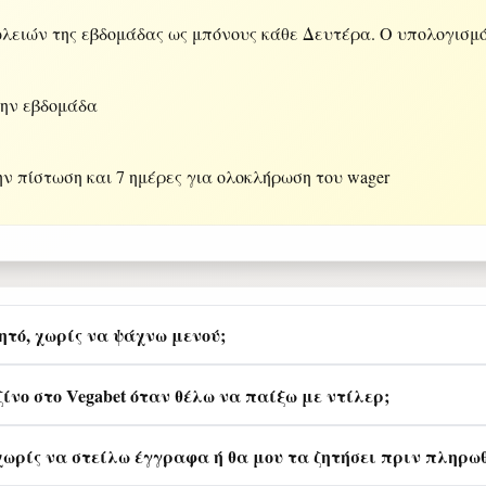
λειών της εβδομάδας ως μπόνους κάθε Δευτέρα. Ο υπολογισμό
την εβδομάδα
ν πίστωση και 7 ημέρες για ολοκλήρωση του wager
ητό, χωρίς να ψάχνω μενού;
ίνο στο Vegabet όταν θέλω να παίξω με ντίλερ;
ωρίς να στείλω έγγραφα ή θα μου τα ζητήσει πριν πληρω