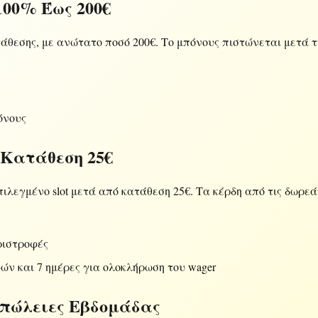
00% Έως 200€
τάθεσης, με ανώτατο ποσό 200€. Το μπόνους πιστώνεται μετά τ
όνους
 Κατάθεση 25€
επιλεγμένο slot μετά από κατάθεση 25€. Τα κέρδη από τις δωρ
ριστροφές
ών και 7 ημέρες για ολοκλήρωση του wager
Απώλειες Εβδομάδας