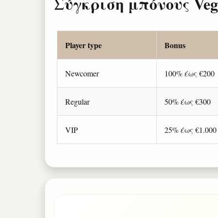
Σύγκριση μπόνους Veg
Player type
Bonus
Newcomer
100% έως €200
Regular
50% έως €300
VIP
25% έως €1.000