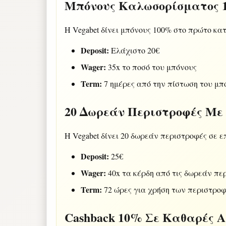
Μπόνους Καλωσορίσματος 1
Η Vegabet δίνει μπόνους 100% στο πρώτο κα
Deposit:
Ελάχιστο 20€
Wager:
35x το ποσό του μπόνους
Term:
7 ημέρες από την πίστωση του μπ
20 Δωρεάν Περιστροφές Με
Η Vegabet δίνει 20 δωρεάν περιστροφές σε 
Deposit:
25€
Wager:
40x τα κέρδη από τις δωρεάν πε
Term:
72 ώρες για χρήση των περιστροφ
Cashback 10% Σε Καθαρές 