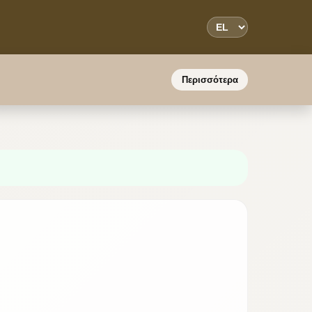
Περισσότερα