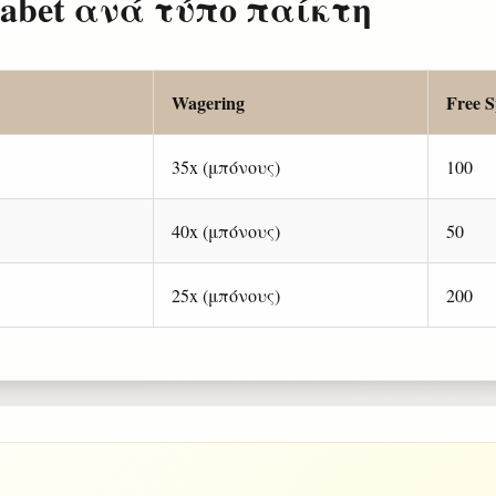
abet ανά τύπο παίκτη
Wagering
Free S
35x (μπόνους)
100
40x (μπόνους)
50
25x (μπόνους)
200