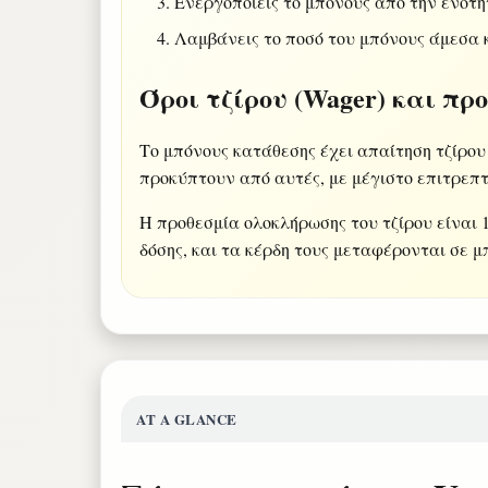
Ενεργοποιείς το μπόνους από την ενότ
Λαμβάνεις το ποσό του μπόνους άμεσα κ
Όροι τζίρου (Wager) και πρ
Το μπόνους κατάθεσης έχει απαίτηση τζίρου
προκύπτουν από αυτές, με μέγιστο επιτρεπ
Η προθεσμία ολοκλήρωσης του τζίρου είναι 
δόσης, και τα κέρδη τους μεταφέρονται σε μ
AT A GLANCE