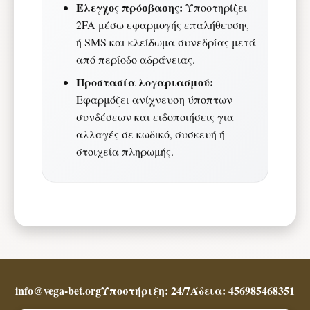
Έλεγχος πρόσβασης:
Υποστηρίζει
2FA μέσω εφαρμογής επαλήθευσης
ή SMS και κλείδωμα συνεδρίας μετά
από περίοδο αδράνειας.
Προστασία λογαριασμού:
Εφαρμόζει ανίχνευση ύποπτων
συνδέσεων και ειδοποιήσεις για
αλλαγές σε κωδικό, συσκευή ή
στοιχεία πληρωμής.
info@vega-bet.org
Υποστήριξη: 24/7
Άδεια: 456985468351