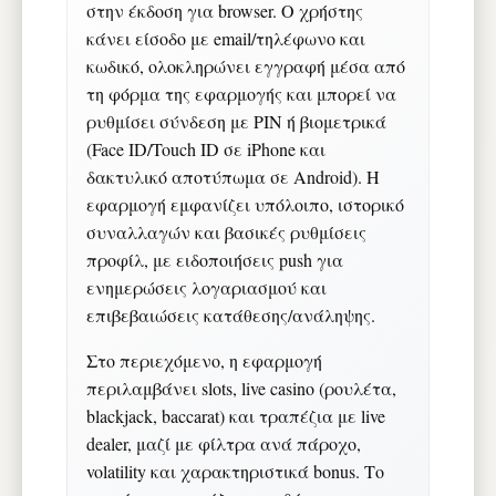
στην έκδοση για browser. Ο χρήστης
κάνει είσοδο με email/τηλέφωνο και
κωδικό, ολοκληρώνει εγγραφή μέσα από
τη φόρμα της εφαρμογής και μπορεί να
ρυθμίσει σύνδεση με PIN ή βιομετρικά
(Face ID/Touch ID σε iPhone και
δακτυλικό αποτύπωμα σε Android). Η
εφαρμογή εμφανίζει υπόλοιπο, ιστορικό
συναλλαγών και βασικές ρυθμίσεις
προφίλ, με ειδοποιήσεις push για
ενημερώσεις λογαριασμού και
επιβεβαιώσεις κατάθεσης/ανάληψης.
Στο περιεχόμενο, η εφαρμογή
περιλαμβάνει slots, live casino (ρουλέτα,
blackjack, baccarat) και τραπέζια με live
dealer, μαζί με φίλτρα ανά πάροχο,
volatility και χαρακτηριστικά bonus. Το