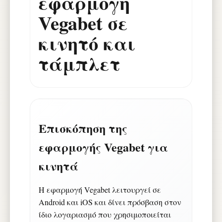
εφαρμογή
Vegabet σε
κινητό και
τάμπλετ
Επισκόπηση της
εφαρμογής Vegabet για
κινητά
Η εφαρμογή Vegabet λειτουργεί σε
Android και iOS και δίνει πρόσβαση στον
ίδιο λογαριασμό που χρησιμοποιείται