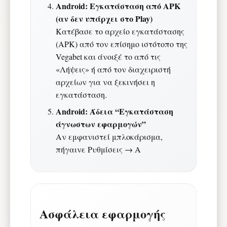
Android: Εγκατάσταση από APK
(αν δεν υπάρχει στο Play)
Κατέβασε το αρχείο εγκατάστασης
(APK) από τον επίσημο ιστότοπο της
Vegabet και άνοιξέ το από τις
«Λήψεις» ή από τον διαχειριστή
αρχείων για να ξεκινήσει η
εγκατάσταση.
Android: Άδεια “Εγκατάσταση
άγνωστων εφαρμογών”
Αν εμφανιστεί μπλοκάρισμα,
πήγαινε Ρυθμίσεις → Α
Ασφάλεια εφαρμογής