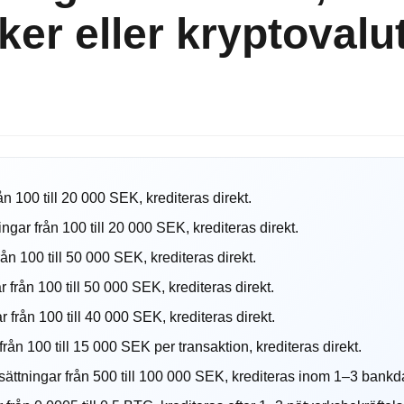
er eller kryptovalu
n 100 till 20 000 SEK, krediteras direkt.
ngar från 100 till 20 000 SEK, krediteras direkt.
ån 100 till 50 000 SEK, krediteras direkt.
 från 100 till 50 000 SEK, krediteras direkt.
 från 100 till 40 000 SEK, krediteras direkt.
rån 100 till 15 000 SEK per transaktion, krediteras direkt.
ättningar från 500 till 100 000 SEK, krediteras inom 1–3 bankd