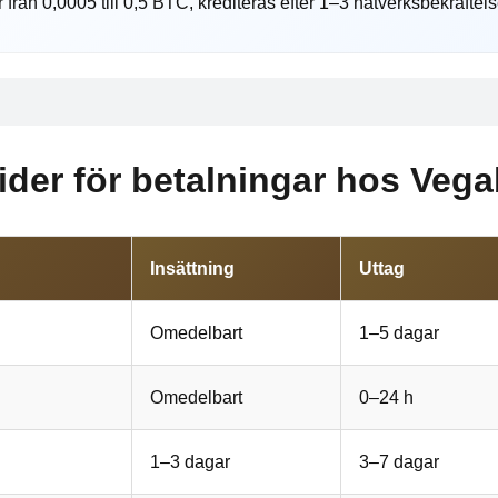
från 0,0005 till 0,5 BTC, krediteras efter 1–3 nätverksbekräftels
der för betalningar hos Vega
Insättning
Uttag
Omedelbart
1–5 dagar
Omedelbart
0–24 h
1–3 dagar
3–7 dagar