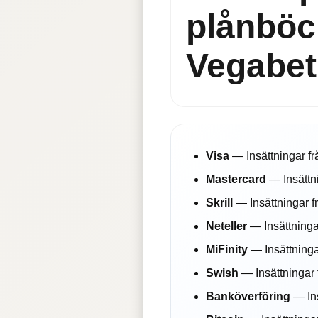
plånböck
Vegabet
Visa
— Insättningar frå
Mastercard
— Insättni
Skrill
— Insättningar fr
Neteller
— Insättningar
MiFinity
— Insättningar
Swish
— Insättningar f
Banköverföring
— Ins