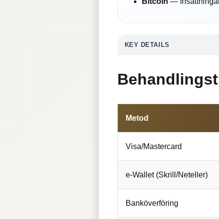
Bitcoin
— Insättningar 
KEY DETAILS
Behandlingsti
Metod
Visa/Mastercard
e-Wallet (Skrill/Neteller)
Banköverföring