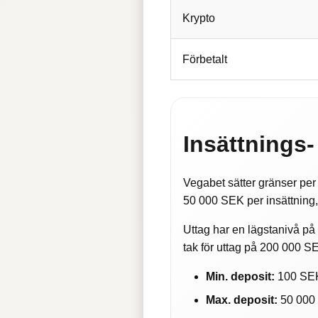
Krypto
Förbetalt
Insättnings
Vegabet sätter gränser per 
50 000 SEK per insättning, 
Uttag har en lägstanivå på
tak för uttag på 200 000 SE
Min. deposit:
100 SE
Max. deposit:
50 000