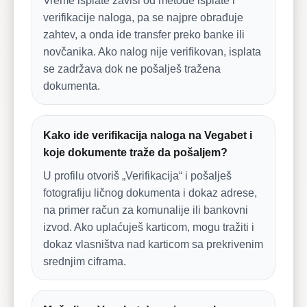
Vreme isplate zavisi od metode isplate i
verifikacije naloga, pa se najpre obrađuje
zahtev, a onda ide transfer preko banke ili
novčanika. Ako nalog nije verifikovan, isplata
se zadržava dok ne pošalješ tražena
dokumenta.
Kako ide verifikacija naloga na Vegabet i
koje dokumente traže da pošaljem?
U profilu otvoriš „Verifikacija“ i pošalješ
fotografiju ličnog dokumenta i dokaz adrese,
na primer račun za komunalije ili bankovni
izvod. Ako uplaćuješ karticom, mogu tražiti i
dokaz vlasništva nad karticom sa prekrivenim
srednjim ciframa.