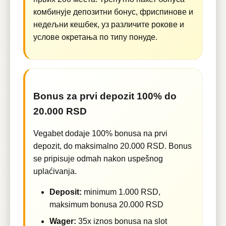
комбинује депозитни бонус, фриспинове и
недељни кешбек, уз различите рокове и
услове окретања по типу понуде.
Bonus za prvi depozit 100% do
20.000 RSD
Vegabet dodaje 100% bonusa na prvi
depozit, do maksimalno 20.000 RSD. Bonus
se pripisuje odmah nakon uspešnog
uplaćivanja.
Deposit:
minimum 1.000 RSD,
maksimum bonusa 20.000 RSD
Wager:
35x iznos bonusa na slot