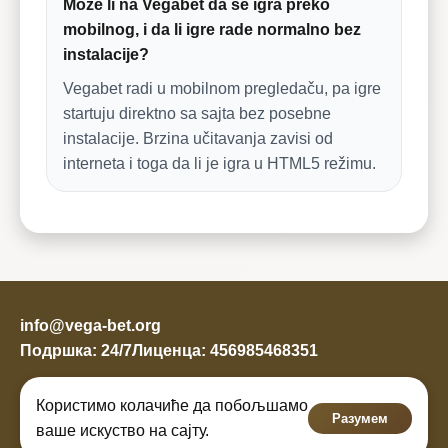
Može li na Vegabet da se igra preko
mobilnog, i da li igre rade normalno bez
instalacije?
Vegabet radi u mobilnom pregledaču, pa igre
startuju direktno sa sajta bez posebne
instalacije. Brzina učitavanja zavisi od
interneta i toga da li je igra u HTML5 režimu.
info@vega-bet.org
Подршка: 24/7
Лиценца: 456985468351
Играјте одговорно 18+
Користимо колачиће да побољшамо
Разумем
© 2018 -
2026
Vegabet.
ваше искуство на сајту.