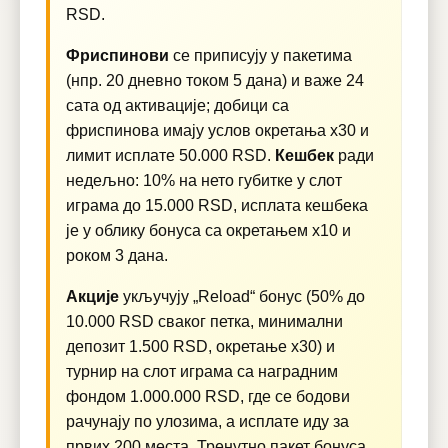
RSD.
Фриспинови
се приписују у пакетима
(нпр. 20 дневно током 5 дана) и важе 24
сата од активације; добици са
фриспинова имају услов окретања x30 и
лимит исплате 50.000 RSD.
Кешбек
ради
недељно: 10% на нето губитке у слот
играма до 15.000 RSD, исплата кешбека
је у облику бонуса са окретањем x10 и
роком 3 дана.
Акције
укључују „Reload“ бонус (50% до
10.000 RSD сваког петка, минимални
депозит 1.500 RSD, окретање x30) и
турнир на слот играма са наградним
фондом 1.000.000 RSD, где се бодови
рачунају по улозима, а исплате иду за
првих 200 места. Тренутно пакет бонуса