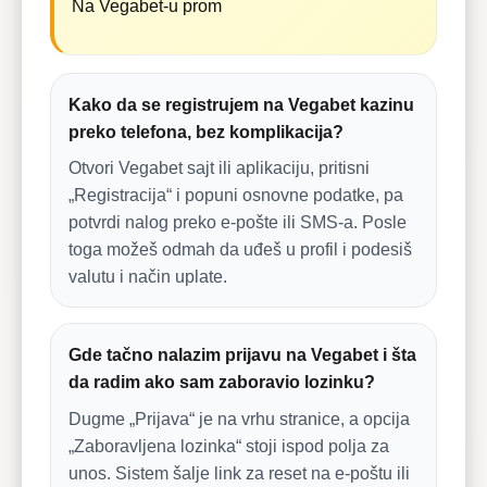
Na Vegabet-u prom
Kako da se registrujem na Vegabet kazinu
preko telefona, bez komplikacija?
Otvori Vegabet sajt ili aplikaciju, pritisni
„Registracija“ i popuni osnovne podatke, pa
potvrdi nalog preko e‑pošte ili SMS-a. Posle
toga možeš odmah da uđeš u profil i podesiš
valutu i način uplate.
Gde tačno nalazim prijavu na Vegabet i šta
da radim ako sam zaboravio lozinku?
Dugme „Prijava“ je na vrhu stranice, a opcija
„Zaboravljena lozinka“ stoji ispod polja za
unos. Sistem šalje link za reset na e‑poštu ili