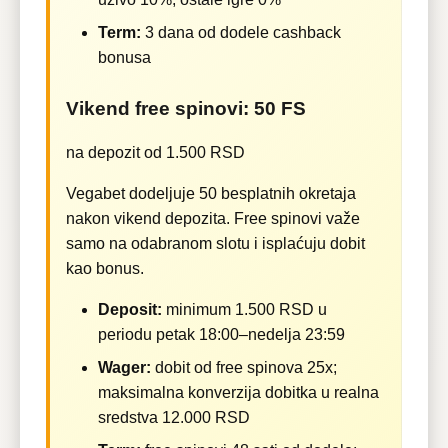
Term:
3 dana od dodele cashback
bonusa
Vikend free spinovi: 50 FS
na depozit od 1.500 RSD
Vegabet dodeljuje 50 besplatnih okretaja
nakon vikend depozita. Free spinovi važe
samo na odabranom slotu i isplaćuju dobit
kao bonus.
Deposit:
minimum 1.500 RSD u
periodu petak 18:00–nedelja 23:59
Wager:
dobit od free spinova 25x;
maksimalna konverzija dobitka u realna
sredstva 12.000 RSD