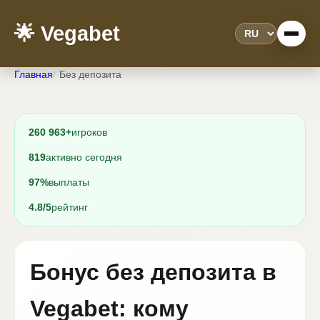
🌟 Vegabet
Главная
Без депозита
260 963+
игроков
819
активно сегодня
97%
выплаты
4.8/5
рейтинг
Бонус без депозита в
Vegabet: кому