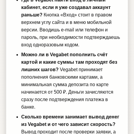
кабинет, если я уже создавал аккаунт
раньше?
Кнопка «Вход» стоит в правом
верхнем углу сайта и в меню мобильной
версии. Вводишь e-mail или телефон и
пароль, при необходимости подтверждаешь
вход одноразовым кодом.
Можно ли в Vegabet пополнить счёт
картой и какие суммы там проходят без
лишних шагов?
Vegabet принимает
пополнения банковскими картами, а
минимальная сумма депозита по карте
начинается от 500 ₽. Деньги зачисляются
сразу после подтверждения платежа в
банке.
Сколько времени занимает вывод денег
из Vegabet и от чего зависит скорость?
Вывод проходит после проверки заявки, а