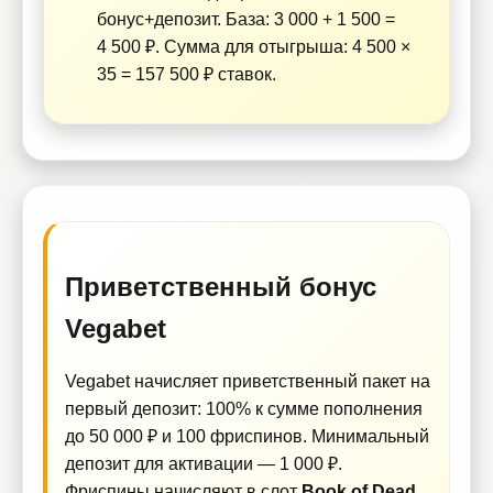
бонус+депозит. База: 3 000 + 1 500 =
4 500 ₽. Сумма для отыгрыша: 4 500 ×
35 = 157 500 ₽ ставок.
Приветственный бонус
Vegabet
Vegabet начисляет приветственный пакет на
первый депозит: 100% к сумме пополнения
до 50 000 ₽ и 100 фриспинов. Минимальный
депозит для активации — 1 000 ₽.
Фриспины начисляют в слот
Book of Dead