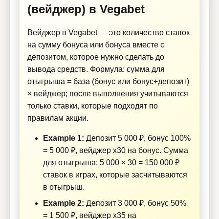
(вейджер) в Vegabet
Вейджер в Vegabet — это количество ставок
на сумму бонуса или бонуса вместе с
депозитом, которое нужно сделать до
вывода средств. Формула: сумма для
отыгрыша = база (бонус или бонус+депозит)
× вейджер; после выполнения учитываются
только ставки, которые подходят по
правилам акции.
Example 1:
Депозит 5 000 ₽, бонус 100%
= 5 000 ₽, вейджер x30 на бонус. Сумма
для отыгрыша: 5 000 × 30 = 150 000 ₽
ставок в играх, которые засчитываются
в отыгрыш.
Example 2:
Депозит 3 000 ₽, бонус 50%
= 1 500 ₽, вейджер x35 на