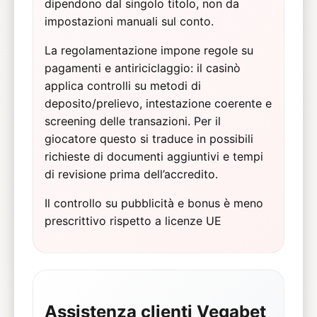
dipendono dal singolo titolo, non da
impostazioni manuali sul conto.
La regolamentazione impone regole su
pagamenti e antiriciclaggio: il casinò
applica controlli su metodi di
deposito/prelievo, intestazione coerente e
screening delle transazioni. Per il
giocatore questo si traduce in possibili
richieste di documenti aggiuntivi e tempi
di revisione prima dell’accredito.
Il controllo su pubblicità e bonus è meno
prescrittivo rispetto a licenze UE
Assistenza clienti Vegabet