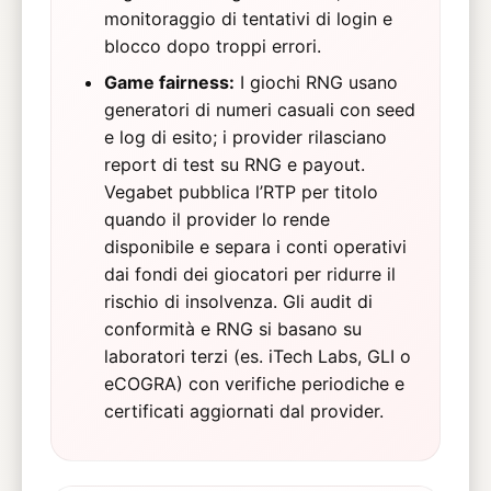
monitoraggio di tentativi di login e
blocco dopo troppi errori.
Game fairness:
I giochi RNG usano
generatori di numeri casuali con seed
e log di esito; i provider rilasciano
report di test su RNG e payout.
Vegabet pubblica l’RTP per titolo
quando il provider lo rende
disponibile e separa i conti operativi
dai fondi dei giocatori per ridurre il
rischio di insolvenza. Gli audit di
conformità e RNG si basano su
laboratori terzi (es. iTech Labs, GLI o
eCOGRA) con verifiche periodiche e
certificati aggiornati dal provider.