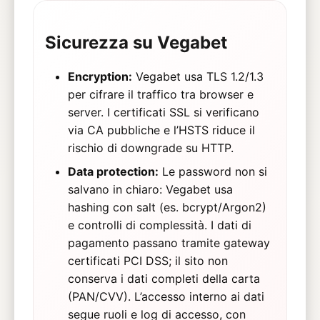
Sicurezza su Vegabet
Encryption:
Vegabet usa TLS 1.2/1.3
per cifrare il traffico tra browser e
server. I certificati SSL si verificano
via CA pubbliche e l’HSTS riduce il
rischio di downgrade su HTTP.
Data protection:
Le password non si
salvano in chiaro: Vegabet usa
hashing con salt (es. bcrypt/Argon2)
e controlli di complessità. I dati di
pagamento passano tramite gateway
certificati PCI DSS; il sito non
conserva i dati completi della carta
(PAN/CVV). L’accesso interno ai dati
segue ruoli e log di accesso, con