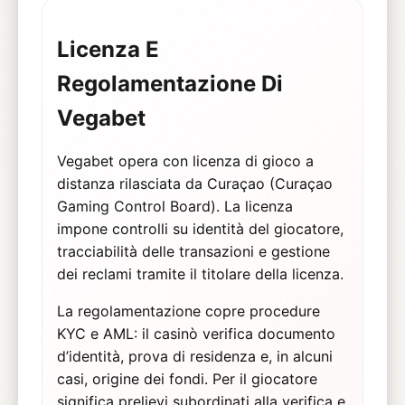
Licenza E
Regolamentazione Di
Vegabet
Vegabet opera con licenza di gioco a
distanza rilasciata da Curaçao (Curaçao
Gaming Control Board). La licenza
impone controlli su identità del giocatore,
tracciabilità delle transazioni e gestione
dei reclami tramite il titolare della licenza.
La regolamentazione copre procedure
KYC e AML: il casinò verifica documento
d’identità, prova di residenza e, in alcuni
casi, origine dei fondi. Per il giocatore
significa prelievi subordinati alla verifica e