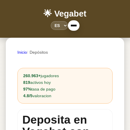
🌟 Vegabet
Inicio
Depósitos
260.963+
jugadores
819
activos hoy
97%
tasa de pago
4.8/5
valoracion
Deposita en