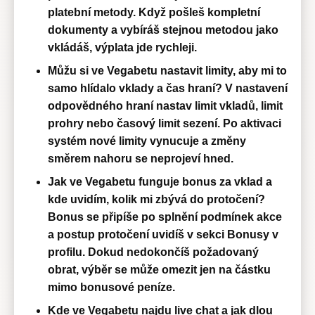
platební metody. Když pošleš kompletní
dokumenty a vybíráš stejnou metodou jako
vkládáš, výplata jde rychleji.
Můžu si ve Vegabetu nastavit limity, aby mi to
samo hlídalo vklady a čas hraní?
V nastavení
odpovědného hraní nastav limit vkladů, limit
prohry nebo časový limit sezení. Po aktivaci
systém nové limity vynucuje a změny
směrem nahoru se neprojeví hned.
Jak ve Vegabetu funguje bonus za vklad a
kde uvidím, kolik mi zbývá do protočení?
Bonus se připíše po splnění podmínek akce
a postup protočení uvidíš v sekci Bonusy v
profilu. Dokud nedokončíš požadovaný
obrat, výběr se může omezit jen na částku
mimo bonusové peníze.
Kde ve Vegabetu najdu live chat a jak dlou