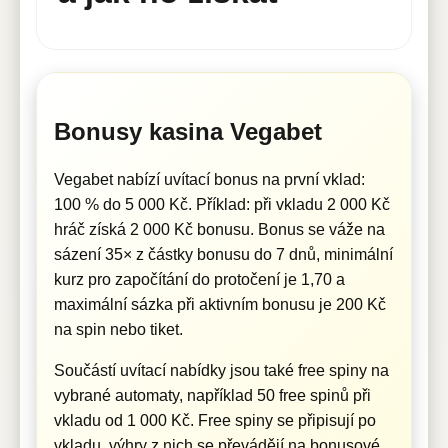
Bonusy kasina Vegabet
Vegabet nabízí uvítací bonus na první vklad:
100 % do 5 000 Kč. Příklad: při vkladu 2 000 Kč
hráč získá 2 000 Kč bonusu. Bonus se váže na
sázení 35× z částky bonusu do 7 dnů, minimální
kurz pro započítání do protočení je 1,70 a
maximální sázka při aktivním bonusu je 200 Kč
na spin nebo tiket.
Součástí uvítací nabídky jsou také free spiny na
vybrané automaty, například 50 free spinů při
vkladu od 1 000 Kč. Free spiny se připisují po
vkladu, výhry z nich se převádějí na bonusové