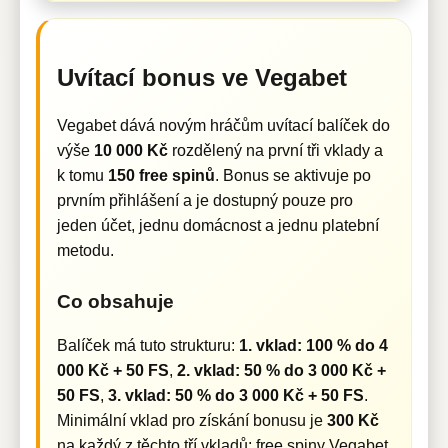
Uvítací bonus ve Vegabet
Vegabet dává novým hráčům uvítací balíček do
výše
10 000 Kč
rozdělený na první tři vklady a
k tomu
150 free spinů
. Bonus se aktivuje po
prvním přihlášení a je dostupný pouze pro
jeden účet, jednu domácnost a jednu platební
metodu.
Co obsahuje
Balíček má tuto strukturu:
1. vklad: 100 % do 4
000 Kč + 50 FS
,
2. vklad: 50 % do 3 000 Kč +
50 FS
,
3. vklad: 50 % do 3 000 Kč + 50 FS
.
Minimální vklad pro získání bonusu je
300 Kč
na každý z těchto tří vkladů; free spiny Vegabet