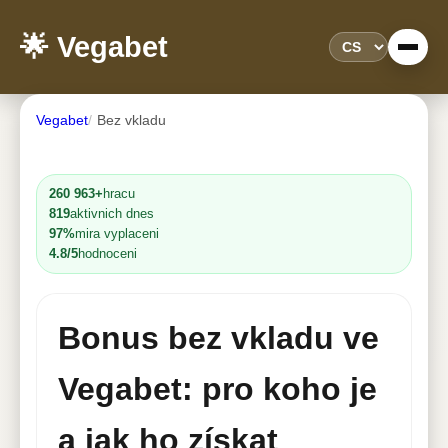
🌟 Vegabet
Vegabet
Bez vkladu
260 963+
hracu
819
aktivnich dnes
97%
mira vyplaceni
4.8/5
hodnoceni
Bonus bez vkladu ve
Vegabet: pro koho je
a jak ho získat