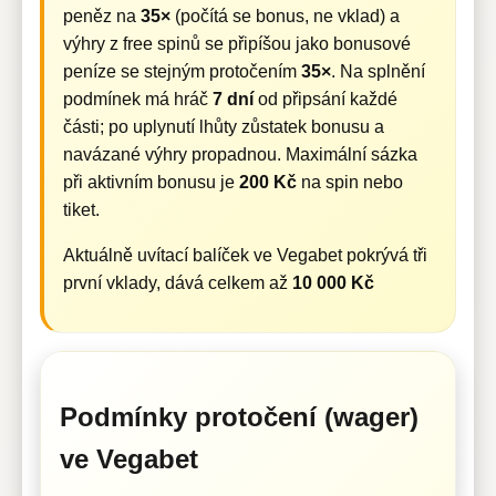
peněz na
35×
(počítá se bonus, ne vklad) a
výhry z free spinů se připíšou jako bonusové
peníze se stejným protočením
35×
. Na splnění
podmínek má hráč
7 dní
od připsání každé
části; po uplynutí lhůty zůstatek bonusu a
navázané výhry propadnou. Maximální sázka
při aktivním bonusu je
200 Kč
na spin nebo
tiket.
Aktuálně uvítací balíček ve Vegabet pokrývá tři
první vklady, dává celkem až
10 000 Kč
Podmínky protočení (wager)
ve Vegabet