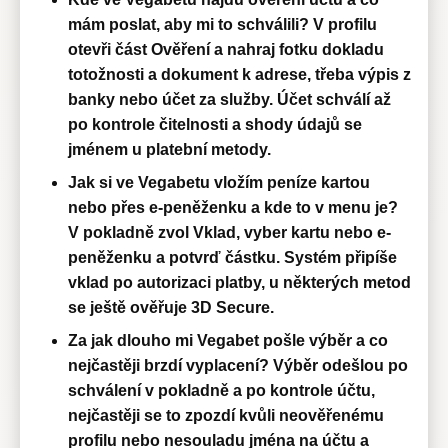
mám poslat, aby mi to schválili?
V profilu
otevři část Ověření a nahraj fotku dokladu
totožnosti a dokument k adrese, třeba výpis z
banky nebo účet za služby. Účet schválí až
po kontrole čitelnosti a shody údajů se
jménem u platební metody.
Jak si ve Vegabetu vložím peníze kartou
nebo přes e-peněženku a kde to v menu je?
V pokladně zvol Vklad, vyber kartu nebo e-
peněženku a potvrď částku. Systém připíše
vklad po autorizaci platby, u některých metod
se ještě ověřuje 3D Secure.
Za jak dlouho mi Vegabet pošle výběr a co
nejčastěji brzdí vyplacení?
Výběr odešlou po
schválení v pokladně a po kontrole účtu,
nejčastěji se to zpozdí kvůli neověřenému
profilu nebo nesouladu jména na účtu a